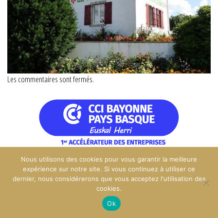
Les commentaires sont fermés.
Nous utilisons des cookies pour vous garantir la meilleure
expérience sur notre site. Si vous continuez à utiliser ce
dernier, nous considérerons que vous acceptez l'utilisation des
cookies.
MENTIONS LÉGALES
CONTACT
PLAN DU SITE
SITE NATIONAL : WWW.MAITRESRESTAURATEURS.COM
Ok