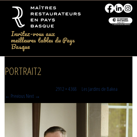
Invitez-vous aux
meilleures tables du Pays
Basque
PORTRAIT2
Published
23 mars 2016
at
2912 × 4368
in
Les Jardins de Bakea
.
← Previous
Next →